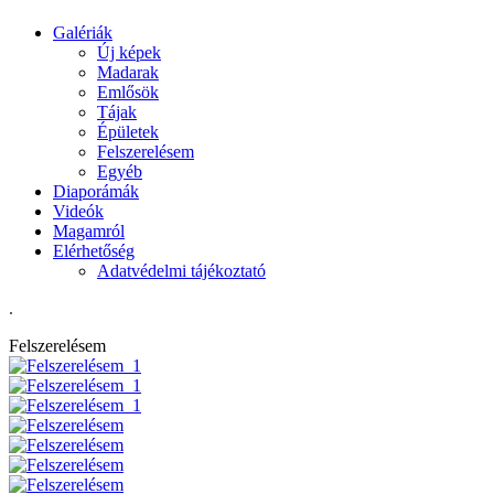
Galériák
Új képek
Madarak
Emlősök
Tájak
Épületek
Felszerelésem
Egyéb
Diaporámák
Videók
Magamról
Elérhetőség
Adatvédelmi tájékoztató
.
Felszerelésem