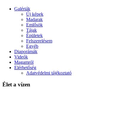
Galériák
Új képek
Madarak
Emlősök
Tájak
Épületek
Felszerelésem
Egyéb
Diaporámák
Videók
Magamról
Elérhetőség
Adatvédelmi tájékoztató
Élet a vízen